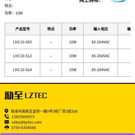
网上购物：
特点：
功率：10W
产品型号
特点
功率
输入电压
输出
LHC10-S05
--
10W
85-264VAC
5
LHC10-S12
--
10W
85-264VAC
1
LHC10-S24
--
10W
85-264VAC
2
珠海市高新区金恒一路9号3栋厂房3层306
13825606075
sales@lyztec.com
0756-6358688