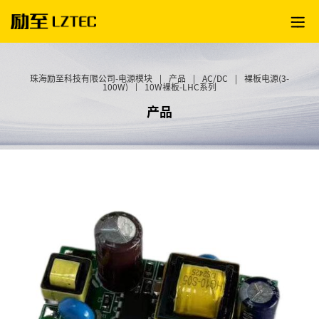
珠海励至科技有限公司-电源模块
|
产品
|
AC/DC
|
裸板电源(3-
100W)
|
10W裸板-LHC系列
产品